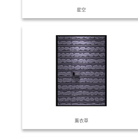
星空
薰衣草