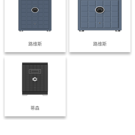
路维斯
路维斯
蒂森
共
1
页
3
条